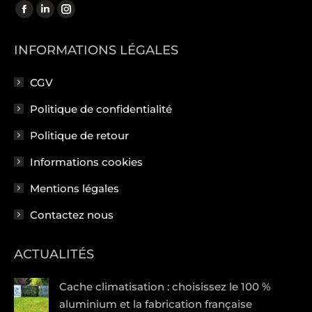
Trouvez nous sur :
La
La
La
page
page
page
INFORMATIONS LÉGALES
Facebook
LinkedIn
Instagram
s'ouvre
s'ouvre
s'ouvre
CGV
dans
dans
dans
une
une
une
Politique de confidentialité
nouvelle
nouvelle
nouvelle
Politique de retour
fenêtre
fenêtre
fenêtre
Informations cookies
Mentions légales
Contactez nous
ACTUALITÉS
Cache climatisation : choisissez le 100 %
aluminium et la fabrication française