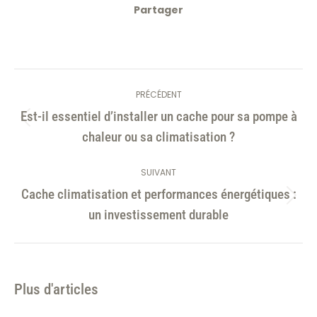
Partager
Navigation
PRÉCÉDENT
article
Est-il essentiel d’installer un cache pour sa pompe à
Article
chaleur ou sa climatisation ?
précédent
:
SUIVANT
Cache climatisation et performances énergétiques :
Article
un investissement durable
suivant
:
Plus d'articles