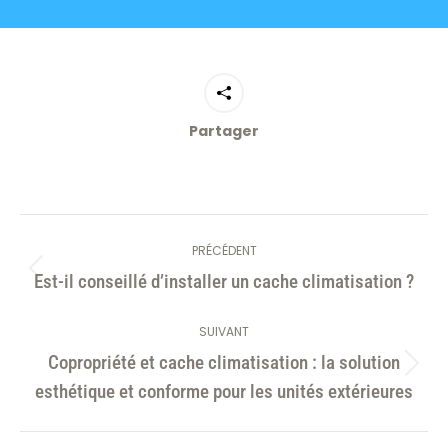
Partager
Navigation
PRÉCÉDENT
article
Article
Est-il conseillé d’installer un cache climatisation ?
précédent
:
SUIVANT
Copropriété et cache climatisation : la solution
Article
esthétique et conforme pour les unités extérieures
suivant
: