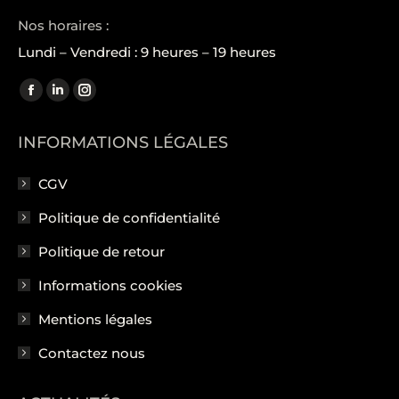
Nos horaires :
Lundi – Vendredi : 9 heures – 19 heures
Trouvez nous sur :
La
La
La
page
page
page
INFORMATIONS LÉGALES
Facebook
LinkedIn
Instagram
s'ouvre
s'ouvre
s'ouvre
CGV
dans
dans
dans
une
une
une
Politique de confidentialité
nouvelle
nouvelle
nouvelle
Politique de retour
fenêtre
fenêtre
fenêtre
Informations cookies
Mentions légales
Contactez nous